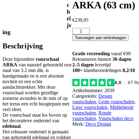
ARKA (63 cm)
c
h
ri
€
239,95
jv
Vuurschaal
ing
ARKA
Toevoegen aan winkelwagen
(63
Beschrijving
cm)
aantal
Gratis verzending
vanaf €99
Deze bijzondere
vuurschaal
Retourneren binnen
30 dagen
ARKA
van massief geborsteld ruw
2–5 dagen
levertijd
staal van 3.2 mm dik, is
100+
klantbeoordelingen
8,2/10
handgemaakt en is een absolute
noviteit en een echte
aandachtstrekker. Met deze
Artikelnummer:
2039
vuurschaal worden gezellige
Categorieën:
Design
zomerse avonden in de tuin of op
vuurschalen
,
Grote vuurschalen
,
het terras een echt hoogtepunt met
Luxe vuurschalen
,
Middelgrote
veel sfeer.
vuurschalen
,
Ronde
De vuurschaal staat los boven op
vuurschalen
,
Vuurschalen deco
het decoratieve onderstel van
Merk:
Deco Design
edelstaal
.
Het robuuste onderstel is gemaakt
van geborsteld edelstaal en voldoet