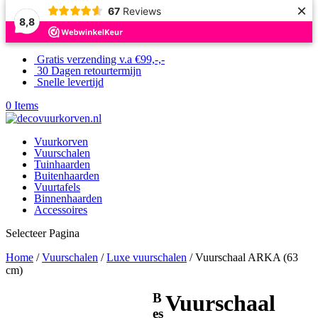
×
67
Reviews
8,8
Gratis verzending v.a €99,-,-
30 Dagen retourtermijn
Snelle levertijd
0 Items
Vuurkorven
Vuurschalen
Tuinhaarden
Buitenhaarden
Vuurtafels
Binnenhaarden
Accessoires
Selecteer Pagina
Home
/
Vuurschalen
/
Luxe vuurschalen
/ Vuurschaal ARKA (63
cm)
B
Vuurschaal
es